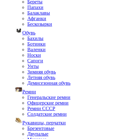
Береты
Папахи
Балаклавы
Афганки
Бескозырки
Обувь
Бахилы
Ботинки
Валенки
Носки
Сапоги
Унты
Зимняя обувь
Летняя обувь
Демисезонная обувь
Ремни
Генеральские ремни
Офицерские ремни
Ремни СССР
Солдатские ремни
Рукавицы, перчатки
Брезентовые
Двупалые