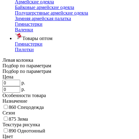
Армейские одеяла
Байковые армейские одеяла
Полушерстяные армейские одеяла
Зимняя армейская палатка
Гимнастерки
Валенки
Товары оптом
Гимнастерки
Пилотки
Левая колонка
Подбор по параметрам
Подбор по параметрам
Цена
р.
р.
Особенности товара
Назначение
860
Спецодежда
Сезон
875
Зима
Текстура рисунка
890
Однотонный
Цвет