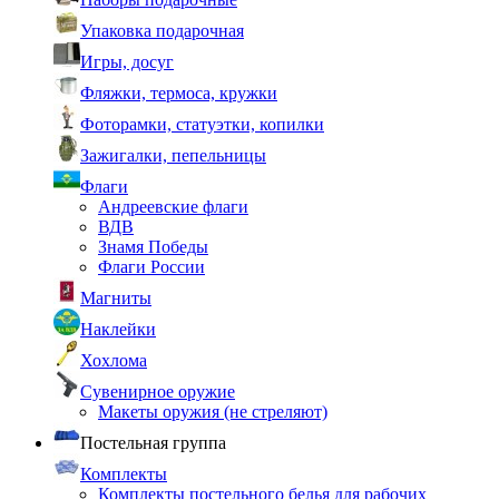
Упаковка подарочная
Игры, досуг
Фляжки, термоса, кружки
Фоторамки, статуэтки, копилки
Зажигалки, пепельницы
Флаги
Андреевские флаги
ВДВ
Знамя Победы
Флаги России
Магниты
Наклейки
Хохлома
Сувенирное оружие
Макеты оружия (не стреляют)
Постельная группа
Комплекты
Комплекты постельного белья для рабочих