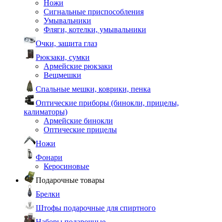
Ножи
Сигнальные приспособления
Умывальники
Фляги, котелки, умывальники
Очки, защита глаз
Рюкзаки, сумки
Армейские рюкзаки
Вещмешки
Спальные мешки, коврики, пенка
Оптические приборы (бинокли, прицелы,
калиматоры)
Армейские бинокли
Оптические прицелы
Ножи
Фонари
Керосиновые
Подарочные товары
Брелки
Штофы подарочные для спиртного
Наборы подарочные