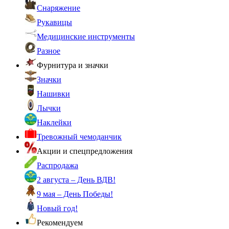
Снаряжение
Рукавицы
Медицинские инструменты
Разное
Фурнитура и значки
Значки
Нашивки
Лычки
Наклейки
Тревожный чемоданчик
Акции и спецпредложения
Распродажа
2 августа – День ВДВ!
9 мая – День Победы!
Новый год!
Рекомендуем