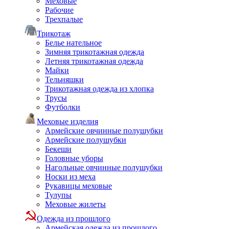
Меховые
Рабочие
Трехпалые
Трикотаж
Белье нательное
Зимняя трикотажная одежда
Летняя трикотажная одежда
Майки
Тельняшки
Трикотажная одежда из хлопка
Трусы
Футболки
Меховые изделия
Армейские овчинные полушубки
Армейские полушубки
Бекеши
Головные уборы
Нагольные овчинные полушубки
Носки из меха
Рукавицы меховые
Тулупы
Меховые жилеты
Одежда из прошлого
Армейская одежда из прошлого